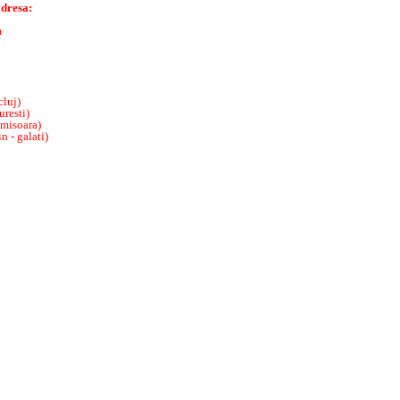
adresa:
m
cluj)
resti)
imisoara)
 - galati)