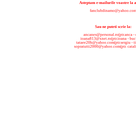
Asteptam e-mailurile voastre la 
fanclubdinamo@yahoo.co
Sau ne puteti scrie la:
ancanes@personal.ro(ptr.anca - 
ioana813@xnet.ro(ptr.ioana - bucu
tataee20h@yahoo.com(ptr.sergiu - t
sopratutti2000@yahoo.com(ptr. catalin